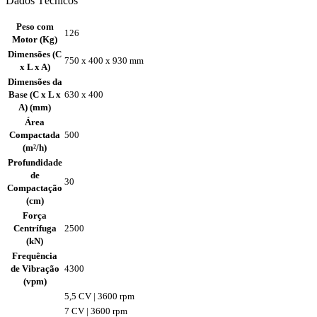
Dados Técnicos
Peso com
126
Motor (Kg)
Dimensões (C
750 x 400 x 930 mm
x L x A)
Dimensões da
Base (C x L x
630 x 400
A) (mm)
Área
Compactada
500
(m²/h)
Profundidade
de
30
Compactação
(cm)
Força
Centrífuga
2500
(kN)
Frequência
de Vibração
4300
(vpm)
5,5 CV | 3600 rpm
7 CV | 3600 rpm