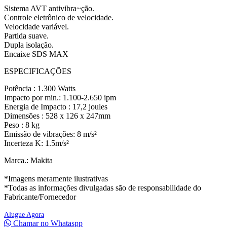
Sistema AVT antivibra~ção.
Controle eletrônico de velocidade.
Velocidade variável.
Partida suave.
Dupla isolação.
Encaixe SDS MAX
ESPECIFICAÇÕES
Potência : 1.300 Watts
Impacto por min.: 1.100-2.650 ipm
Energia de Impacto : 17,2 joules
Dimensões : 528 x 126 x 247mm
Peso : 8 kg
Emissão de vibrações: 8 m/s²
Incerteza K: 1.5m/s²
Marca.: Makita
*Imagens meramente ilustrativas
*Todas as informações divulgadas são de responsabilidade do
Fabricante/Fornecedor
Alugue Agora
Chamar no Whataspp