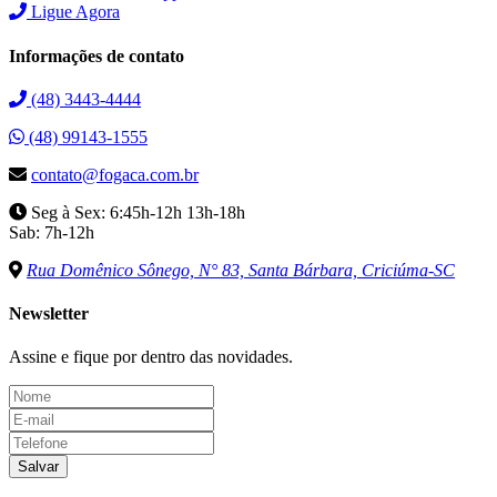
Ligue Agora
Informações de contato
(48) 3443-4444
(48) 99143-1555
contato@fogaca.com.br
Seg à Sex: 6:45h-12h 13h-18h
Sab: 7h-12h
Rua Domênico Sônego, N° 83, Santa Bárbara, Criciúma-SC
Newsletter
Assine e fique por dentro das novidades.
Salvar