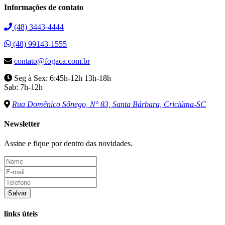
Informações de contato
(48) 3443-4444
(48) 99143-1555
contato@fogaca.com.br
Seg à Sex: 6:45h-12h 13h-18h
Sab: 7h-12h
Rua Domênico Sônego, N° 83, Santa Bárbara, Criciúma-SC
Newsletter
Assine e fique por dentro das novidades.
Salvar
links úteis