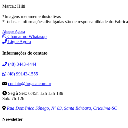
Marca.: Hilti
*Imagens meramente ilustrativas
*Todas as informações divulgadas são de responsabilidade do Fabric
Alugue Agora
Chamar no Whataspp
Ligue Agora
Informações de contato
(48) 3443-4444
(48) 99143-1555
contato@fogaca.com.br
Seg à Sex: 6:45h-12h 13h-18h
Sab: 7h-12h
Rua Domênico Sônego, N° 83, Santa Bárbara, Criciúma-SC
Newsletter