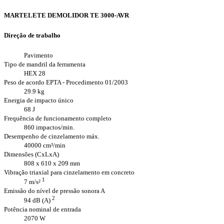
MARTELETE DEMOLIDOR TE 3000-AVR
Direção de trabalho
Pavimento
Tipo de mandril da ferramenta
HEX 28
Peso de acordo EPTA - Procedimento 01/2003
29.9 kg
Energia de impacto único
68 J
Frequência de funcionamento completo
860 impactos/min.
Desempenho de cinzelamento máx.
40000 cm³/min
Dimensões (CxLxA)
808 x 610 x 209 mm
Vibração triaxial para cinzelamento em concreto
1
7 m/s²
Emissão do nível de pressão sonora A
2
94 dB (A)
Potência nominal de entrada
2070 W