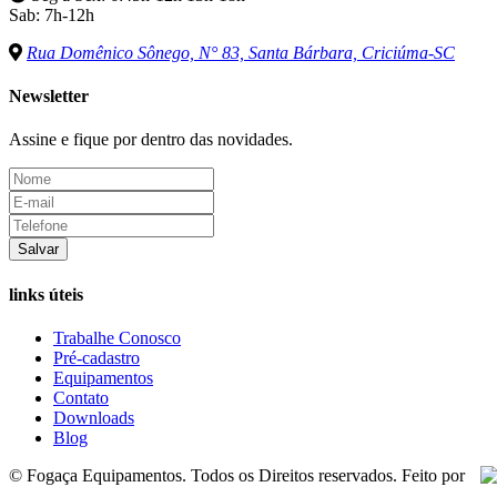
Sab: 7h-12h
Rua Domênico Sônego, N° 83, Santa Bárbara, Criciúma-SC
Newsletter
Assine e fique por dentro das novidades.
Salvar
links úteis
Trabalhe Conosco
Pré-cadastro
Equipamentos
Contato
Downloads
Blog
© Fogaça Equipamentos. Todos os Direitos reservados. Feito por