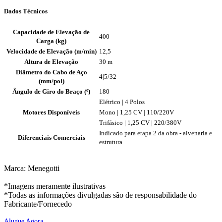
Dados Técnicos
Capacidade de Elevação de
400
Carga (kg)
Velocidade de Elevação (m/min)
12,5
Altura de Elevação
30 m
Diâmetro do Cabo de Aço
4|5/32
(mm/pol)
Ângulo de Giro do Braço (º)
180
Elétrico | 4 Polos
Motores Disponíveis
Mono | 1,25 CV | 110/220V
Trifásico | 1,25 CV | 220/380V
Indicado para etapa 2 da obra - alvenaria e
Diferenciais Comerciais
estrutura
Marca: Menegotti
*Imagens meramente ilustrativas
*Todas as informações divulgadas são de responsabilidade do
Fabricante/Fornecedo
Alugue Agora