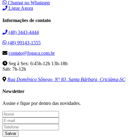
Chamar no Whataspp
Ligue Agora
Informações de contato
(48) 3443-4444
(48) 99143-1555
contato@fogaca.com.br
Seg à Sex: 6:45h-12h 13h-18h
Sab: 7h-12h
Rua Domênico Sônego, N° 83, Santa Bárbara, Criciúma-SC
Newsletter
Assine e fique por dentro das novidades.
Salvar