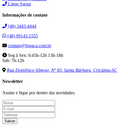
Ligue Agora
Informações de contato
(48) 3443-4444
(48) 99143-1555
contato@fogaca.com.br
Seg à Sex: 6:45h-12h 13h-18h
Sab: 7h-12h
Rua Domênico Sônego, N° 83, Santa Bárbara, Criciúma-SC
Newsletter
Assine e fique por dentro das novidades.
Salvar