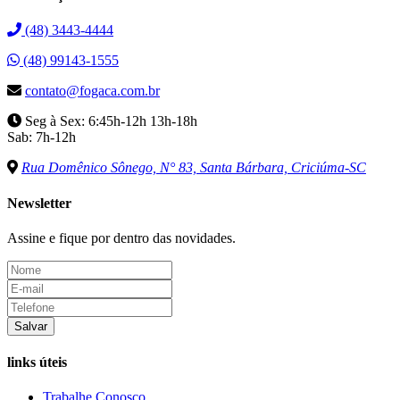
(48) 3443-4444
(48) 99143-1555
contato@fogaca.com.br
Seg à Sex: 6:45h-12h 13h-18h
Sab: 7h-12h
Rua Domênico Sônego, N° 83, Santa Bárbara, Criciúma-SC
Newsletter
Assine e fique por dentro das novidades.
Salvar
links úteis
Trabalhe Conosco